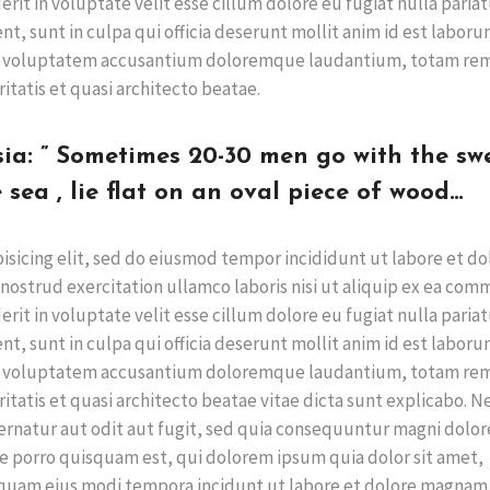
rit in voluptate velit esse cillum dolore eu fugiat nulla pariat
t, sunt in culpa qui officia deserunt mollit anim id est laboru
 sit voluptatem accusantium doloremque laudantium, totam re
itatis et quasi architecto beatae.
sia: ” Sometimes 20-30 men go with the swe
 sea , lie flat on an oval piece of wood…
isicing elit, sed do eiusmod tempor incididunt ut labore et do
nostrud exercitation ullamco laboris nisi ut aliquip ex ea co
rit in voluptate velit esse cillum dolore eu fugiat nulla pariat
t, sunt in culpa qui officia deserunt mollit anim id est laboru
 sit voluptatem accusantium doloremque laudantium, totam re
ritatis et quasi architecto beatae vitae dicta sunt explicabo. 
rnatur aut odit aut fugit, sed quia consequuntur magni dolor
e porro quisquam est, qui dolorem ipsum quia dolor sit amet,
umquam eius modi tempora incidunt ut labore et dolore magnam