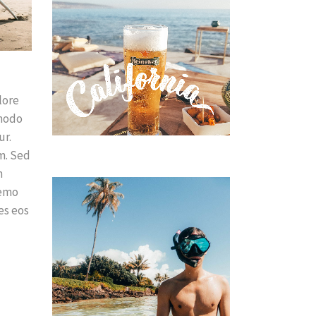
lore
mmodo
ur.
m. Sed
m
Nemo
es eos