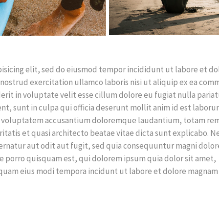
isicing elit, sed do eiusmod tempor incididunt ut labore et do
nostrud exercitation ullamco laboris nisi ut aliquip ex ea co
rit in voluptate velit esse cillum dolore eu fugiat nulla pariat
t, sunt in culpa qui officia deserunt mollit anim id est laboru
 sit voluptatem accusantium doloremque laudantium, totam re
ritatis et quasi architecto beatae vitae dicta sunt explicabo. 
rnatur aut odit aut fugit, sed quia consequuntur magni dolor
e porro quisquam est, qui dolorem ipsum quia dolor sit amet,
umquam eius modi tempora incidunt ut labore et dolore magnam