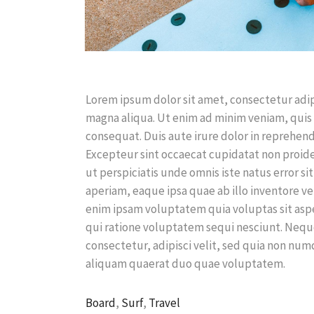
Lorem ipsum dolor sit amet, consectetur adip
magna aliqua. Ut enim ad minim veniam, quis 
consequat. Duis aute irure dolor in reprehende
Excepteur sint occaecat cupidatat non proiden
ut perspiciatis unde omnis iste natus error
aperiam, eaque ipsa quae ab illo inventore ve
enim ipsam voluptatem quia voluptas sit aspe
qui ratione voluptatem sequi nesciunt. Nequ
consectetur, adipisci velit, sed quia non n
aliquam quaerat duo quae voluptatem.
Board
,
Surf
,
Travel