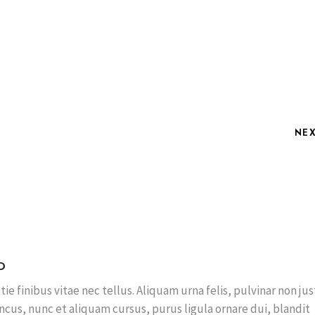
NE
D
ie finibus vitae nec tellus. Aliquam urna felis, pulvinar non jus
honcus, nunc et aliquam cursus, purus ligula ornare dui, blandit