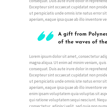
consequat. Duis aute irure dolor in reprehende
Excepteur sint occaecat cupidatat non proiden
ut perspiciatis unde omnis iste natus error
aperiam, eaque ipsa quae ab illo inventore ver
A gift from Polyne
of the waves of the
Lorem ipsum dolor sit amet, consectetur adip
magna aliqua. Ut enim ad minim veniam, quis 
consequat. Duis aute irure dolor in reprehende
Excepteur sint occaecat cupidatat non proiden
ut perspiciatis unde omnis iste natus error
aperiam, eaque ipsa quae ab illo inventore ve
enim ipsam voluptatem quia voluptas sit aspe
qui ratione voluptatem sequi nesciunt. Nequ
consectetur, adipisci velit, sed quia non n