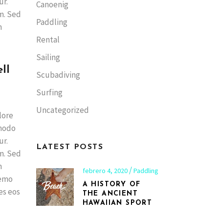
ur.
Canoenig
m. Sed
Paddling
m
Rental
Sailing
ll
Scubadiving
Surfing
Uncategorized
lore
mmodo
ur.
LATEST POSTS
m. Sed
m
febrero 4, 2020
Paddling
Nemo
A HISTORY OF
es eos
THE ANCIENT
HAWAIIAN SPORT