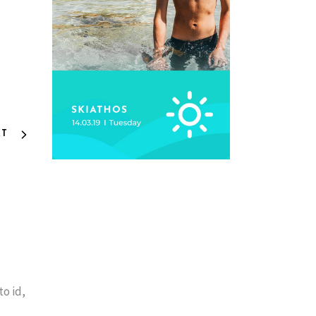
XT
to id,