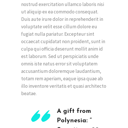
nostrud exercitation ullamco laboris nisi
ut aliquip ex ea commodo consequat.
Duis aute irure dolor in reprehenderit in
voluptate velit esse cillum dolore eu
fugiat nulla pariatur. Excepteur sint
occaecat cupidatat non proident, sunt in
culpa qui officia deserunt mollit anim id
est laborum. Sed ut perspiciatis unde
omnis iste natus error sit voluptatem
accusantium doloremque laudantium,
totam rem aperiam, eaque ipsa quae ab
illo inventore veritatis et quasi architecto
beatae.
A gift from
Polynesia: ”