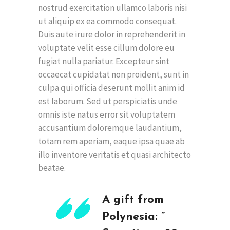
nostrud exercitation ullamco laboris nisi
ut aliquip ex ea commodo consequat.
Duis aute irure dolor in reprehenderit in
voluptate velit esse cillum dolore eu
fugiat nulla pariatur. Excepteur sint
occaecat cupidatat non proident, sunt in
culpa qui officia deserunt mollit anim id
est laborum. Sed ut perspiciatis unde
omnis iste natus error sit voluptatem
accusantium doloremque laudantium,
totam rem aperiam, eaque ipsa quae ab
illo inventore veritatis et quasi architecto
beatae.
A gift from
Polynesia: ”