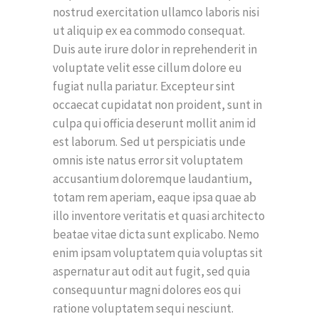
nostrud exercitation ullamco laboris nisi
ut aliquip ex ea commodo consequat.
Duis aute irure dolor in reprehenderit in
voluptate velit esse cillum dolore eu
fugiat nulla pariatur. Excepteur sint
occaecat cupidatat non proident, sunt in
culpa qui officia deserunt mollit anim id
est laborum. Sed ut perspiciatis unde
omnis iste natus error sit voluptatem
accusantium doloremque laudantium,
totam rem aperiam, eaque ipsa quae ab
illo inventore veritatis et quasi architecto
beatae vitae dicta sunt explicabo. Nemo
enim ipsam voluptatem quia voluptas sit
aspernatur aut odit aut fugit, sed quia
consequuntur magni dolores eos qui
ratione voluptatem sequi nesciunt.