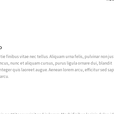
D
ie finibus vitae nec tellus. Aliquam urna felis, pulvinar non jus
honcus, nunc et aliquam cursus, purus ligula ornare dui, blandit
teger quis laoreet augue. Aenean lorem arcu, efficitur sed sa
arcu.