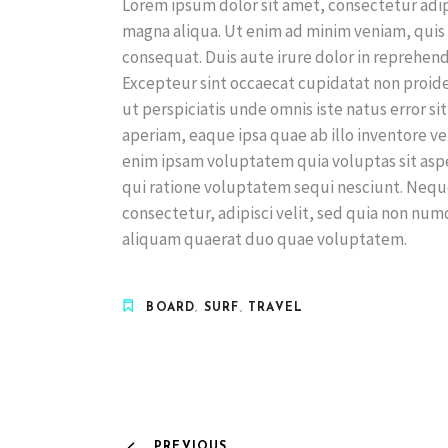
Lorem ipsum dolor sit amet, consectetur adip
magna aliqua. Ut enim ad minim veniam, quis 
consequat. Duis aute irure dolor in reprehende
Excepteur sint occaecat cupidatat non proiden
ut perspiciatis unde omnis iste natus error
aperiam, eaque ipsa quae ab illo inventore ve
enim ipsam voluptatem quia voluptas sit aspe
qui ratione voluptatem sequi nesciunt. Nequ
consectetur, adipisci velit, sed quia non n
aliquam quaerat duo quae voluptatem.
BOARD
,
SURF
,
TRAVEL
PREVIOUS