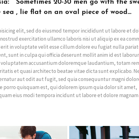
sia: ” Sometimes 20-30 men go with the swe
 sea , lie flat on an oval piece of wood…
isicing elit, sed do eiusmod tempor incididunt ut labore et do
nostrud exercitation ullamco laboris nisi ut aliquip ex ea co
rit in voluptate velit esse cillum dolore eu fugiat nulla pariat
t, sunt in culpa qui officia deserunt mollit anim id est laboru
 sit voluptatem accusantium doloremque laudantium, totam re
ritatis et quasi architecto beatae vitae dicta sunt explicabo. 
rnatur aut odit aut fugit, sed quia consequuntur magni dolor
e porro quisquam est, qui dolorem ipsum quia dolor sit amet,
umquam eius modi tempora incidunt ut labore et dolore magnam