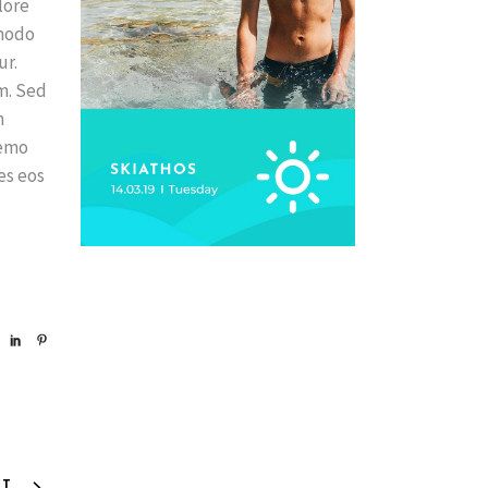
lore
mmodo
ur.
m. Sed
m
Nemo
es eos
XT