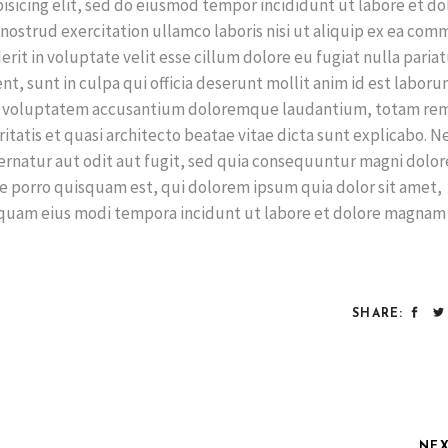
isicing elit, sed do eiusmod tempor incididunt ut labore et do
nostrud exercitation ullamco laboris nisi ut aliquip ex ea co
rit in voluptate velit esse cillum dolore eu fugiat nulla pariat
t, sunt in culpa qui officia deserunt mollit anim id est laboru
 sit voluptatem accusantium doloremque laudantium, totam re
ritatis et quasi architecto beatae vitae dicta sunt explicabo. 
rnatur aut odit aut fugit, sed quia consequuntur magni dolor
e porro quisquam est, qui dolorem ipsum quia dolor sit amet,
umquam eius modi tempora incidunt ut labore et dolore magnam
SHARE:
NE