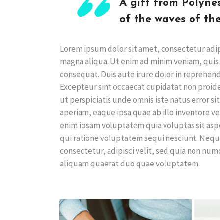
A gift from Polyne
of the waves of the
Lorem ipsum dolor sit amet, consectetur adip
magna aliqua. Ut enim ad minim veniam, quis 
consequat. Duis aute irure dolor in reprehende
Excepteur sint occaecat cupidatat non proiden
ut perspiciatis unde omnis iste natus error
aperiam, eaque ipsa quae ab illo inventore ve
enim ipsam voluptatem quia voluptas sit aspe
qui ratione voluptatem sequi nesciunt. Nequ
consectetur, adipisci velit, sed quia non n
aliquam quaerat duo quae voluptatem.