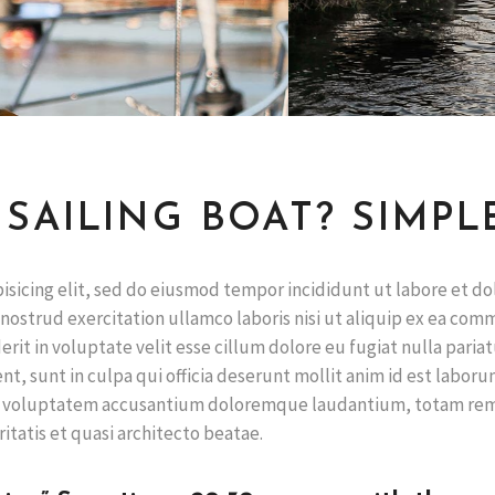
SAILING BOAT? SIMPL
isicing elit, sed do eiusmod tempor incididunt ut labore et do
nostrud exercitation ullamco laboris nisi ut aliquip ex ea co
rit in voluptate velit esse cillum dolore eu fugiat nulla pariat
t, sunt in culpa qui officia deserunt mollit anim id est laboru
 sit voluptatem accusantium doloremque laudantium, totam re
itatis et quasi architecto beatae.