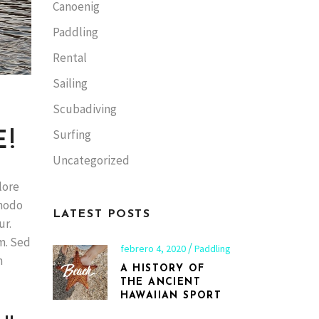
Canoenig
Paddling
Rental
Sailing
Scubadiving
Surfing
E!
Uncategorized
lore
mmodo
LATEST POSTS
ur.
m. Sed
febrero 4, 2020
Paddling
m
A HISTORY OF
THE ANCIENT
HAWAIIAN SPORT