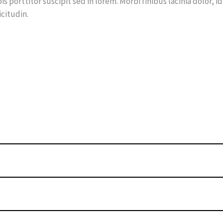
 porttitor suscipit sed in lorem. Morbi finibus lacinia dolor, id
citudin.