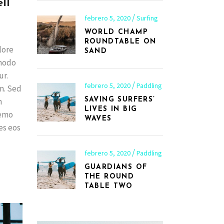
ll
febrero 5, 2020
Surfing
WORLD CHAMP
ROUNDTABLE ON
lore
SAND
mmodo
ur.
febrero 5, 2020
Paddling
m. Sed
m
SAVING SURFERS’
LIVES IN BIG
Nemo
WAVES
es eos
febrero 5, 2020
Paddling
GUARDIANS OF
THE ROUND
TABLE TWO