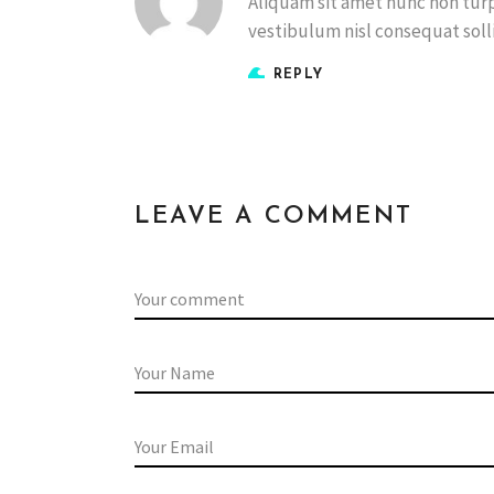
Aliquam sit amet nunc non turpis
vestibulum nisl consequat solli
REPLY
LEAVE A COMMENT