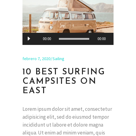
Reproductor
00:00
00:00
de
audio
febrero 7, 2020
Sailing
10 BEST SURFING
CAMPSITES ON
EAST
Lorem ipsum dolor sit amet, consectetur
adipisicing elit, sed do eiusmod tempor
incididunt ut labore et dolore magna
aliqua. Ut enim ad minim veniam, quis