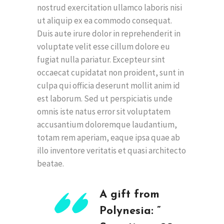
nostrud exercitation ullamco laboris nisi
ut aliquip ex ea commodo consequat.
Duis aute irure dolor in reprehenderit in
voluptate velit esse cillum dolore eu
fugiat nulla pariatur. Excepteur sint
occaecat cupidatat non proident, sunt in
culpa qui officia deserunt mollit anim id
est laborum. Sed ut perspiciatis unde
omnis iste natus error sit voluptatem
accusantium doloremque laudantium,
totam rem aperiam, eaque ipsa quae ab
illo inventore veritatis et quasi architecto
beatae.
A gift from
Polynesia: ”