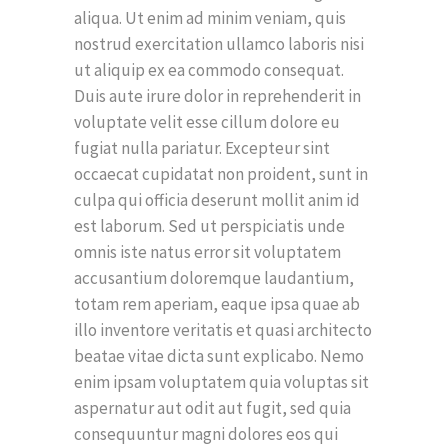
aliqua. Ut enim ad minim veniam, quis
nostrud exercitation ullamco laboris nisi
ut aliquip ex ea commodo consequat.
Duis aute irure dolor in reprehenderit in
voluptate velit esse cillum dolore eu
fugiat nulla pariatur. Excepteur sint
occaecat cupidatat non proident, sunt in
culpa qui officia deserunt mollit anim id
est laborum. Sed ut perspiciatis unde
omnis iste natus error sit voluptatem
accusantium doloremque laudantium,
totam rem aperiam, eaque ipsa quae ab
illo inventore veritatis et quasi architecto
beatae vitae dicta sunt explicabo. Nemo
enim ipsam voluptatem quia voluptas sit
aspernatur aut odit aut fugit, sed quia
consequuntur magni dolores eos qui